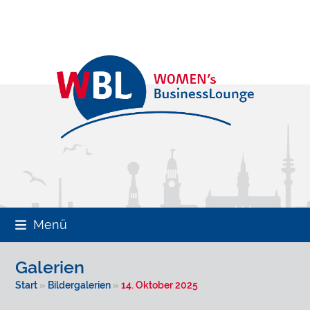
Skip
to
content
Menü
Galerien
Start
»
Bildergalerien
»
14. Oktober 2025