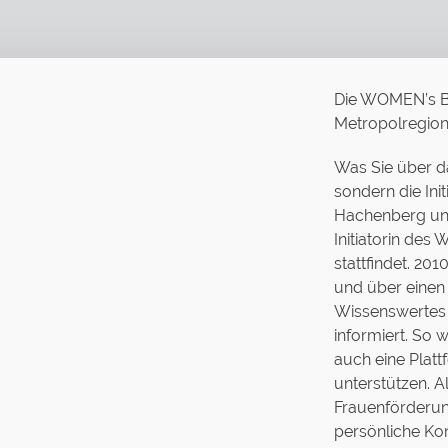
Die WOMEN’s Bu
Metropolregio
Was Sie über da
sondern die Ini
Hachenberg und
Initiatorin des
stattfindet. 20
und über einen
Wissenswertes 
informiert. So 
auch eine Plat
unterstützen. A
Frauenförderung
persönliche Kon