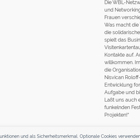
Die WBL-Netzw
und Networking
Frauen verschi
Was macht die 
die solidarisch
spielt das Busi
Visitenkartenta
Kontakte auf. A
willkommen. Im
die Organisatio
Nisvican Roloff
Entwicklung for
Aufgabe und bin
Laßt uns auch e
funkelnden Fes
Projekten!“
funktionen und als Sicherheitsmerkmal. Optionale Cookies verwenden
Jetzt Mitglied werden