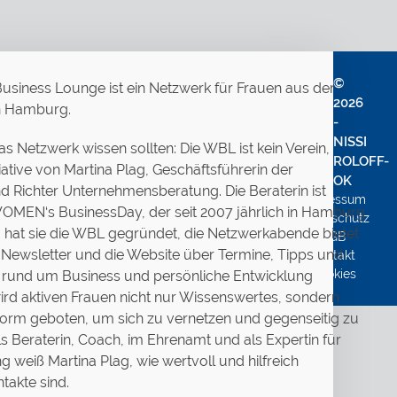
©
siness Lounge ist ein Netzwerk für Frauen aus der
2026
n Hamburg.
-
NISSI
s Netzwerk wissen sollten: Die WBL ist kein Verein,
ROLOFF-
tiative von Martina Plag, Geschäftsführerin der
OK
 Richter Unternehmensberatung. Die Beraterin ist
Impressum
 WOMEN‘s BusinessDay, der seit 2007 jährlich in Hamburg
Datenschutz
10 hat sie die WBL gegründet, die Netzwerkabende bietet
AGB
 Newsletter und die Website über Termine, Tipps und
Kontakt
Cookies
rund um Business und persönliche Entwicklung
wird aktiven Frauen nicht nur Wissenswertes, sondern
tform geboten, um sich zu vernetzen und gegenseitig zu
ls Beraterin, Coach, im Ehrenamt und als Expertin für
 weiß Martina Plag, wie wertvoll und hilfreich
takte sind.