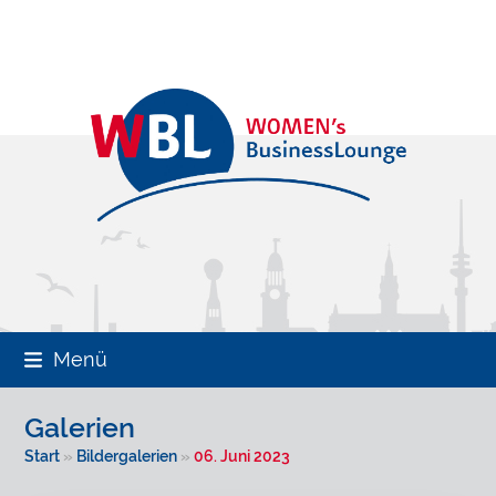
Skip
to
content
Menü
Galerien
Start
»
Bildergalerien
»
06. Juni 2023